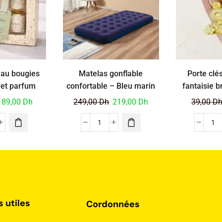
eau bougies
Matelas gonflable
Porte clé
et parfum
confortable – Bleu marin
fantaisie b
ur – Vert
89,00
Dh
249,00
Dh
219,00
Dh
39,00
D
s utiles
Cordonnées