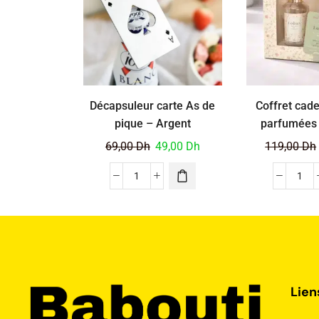
Décapsuleur carte As de
Coffret cad
pique – Argent
parfumées 
d’intérie
69,00
Dh
49,00
Dh
119,00
Dh
Lien