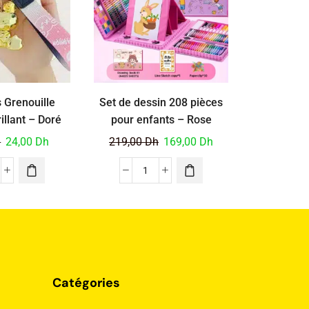
s Grenouille
Set de dessin 208 pièces
Enceinte
rillant – Doré
pour enfants – Rose
portable
M
h
24,00
Dh
219,00
Dh
169,00
Dh
199,00
Catégories