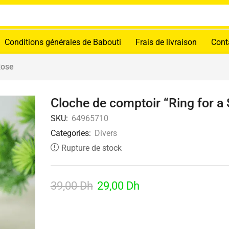
Conditions générales de Babouti
Frais de livraison
Cont
Rose
Cloche de comptoir “Ring for a
SKU:
64965710
Categories:
Divers
Rupture de stock
39,00
Dh
29,00
Dh