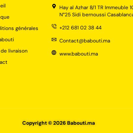
eil
Hay al Azhar 8/1 TR Immeuble 1
N°25 Sidi bernoussi Casablanc
ique
+212 681 02 38 44
itions générales
abouti
Contact@babouti.ma
 de livraison
www.babouti.ma
act
Copyright © 2026 Babouti.ma