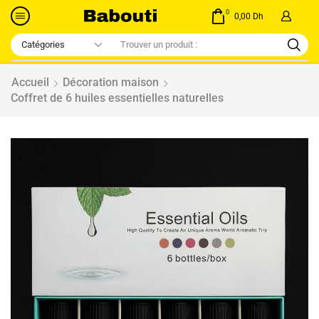
0
0,00
Dh
Accueil
Décoration maison
Coffret de 6 huiles essentielles naturelles