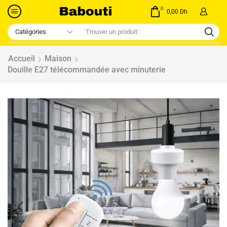
0
0,00
Dh
Accueil
Maison
Douille E27 télécommandée avec minuterie