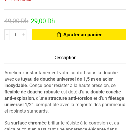
49,00
Dh
29,00
Dh
Ajouter au panier
Description
Améliorez instantanément votre confort sous la douche
avec ce
tuyau de douche universel de 1,5 m en acier
inoxydable
. Conçu pour résister à la haute pression, ce
flexible de douche robuste
est doté d’une
double couche
anti-explosion
, d’une
structure anti-torsion
et d’un
filetage
universel 1/2”
, compatible avec la majorité des pommeaux
et robinets standards.
Sa
surface chromée
brillante résiste à la corrosion et au
calcaire, tout en assurant une apparence élégante dans